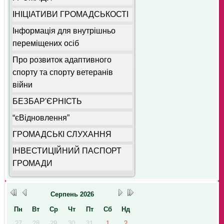
ІНІЦІАТИВИ ГРОМАДСЬКОСТІ
Інформація для внутрішньо
переміщених осіб
Про розвиток адаптивного
спорту та спорту ветеранів
війни
БЕЗБАР'ЄРНІСТЬ
“єВідновлення”
ГРОМАДСЬКІ СЛУХАННЯ
ІНВЕСТИЦІЙНИЙ ПАСПОРТ
ГРОМАДИ
Серпень
2026
Пн
Вт
Ср
Чт
Пт
Сб
Нд
27
28
29
30
31
1
2